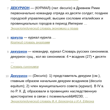
ДЕКУРИОН
— (КУРИАЛ) (лат. decurio) в Древнем Риме
7
первоначально командир отряда из десяти солдат; позднее
городской управляющий; высшее сословие италийских и
провинциальных городов в период Империи …
Энциклопедический словарь экономики и права
криула
— куриал курила …
8
Краткий словарь анаграмм
декурион
— командир, куриал Словарь русских синонимов.
9
декурион сущ., кол во синонимов: 4 • всадник (27) • десятн
…
Словарь синонимов
Декурион
— (Decurio): 1) представитель декурии (см.),
10
главным образом начальник декурии всадников (decurio
equitum); 2) член муниципального совета (куриал). В IV в.
по Р. X. Д. образовали в провинциях наследственную
аристократию в связи с поземельной&#8230; …
Энциклопедический словарь Ф.А. Брокгауза и И.А. Ефрона