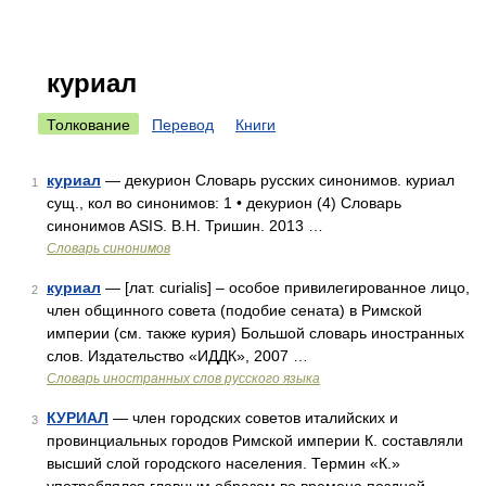
куриал
Толкование
Перевод
Книги
куриал
— декурион Словарь русских синонимов. куриал
1
сущ., кол во синонимов: 1 • декурион (4) Словарь
синонимов ASIS. В.Н. Тришин. 2013 …
Словарь синонимов
куриал
— [лат. curialis] – особое привилегированное лицо,
2
член общинного совета (подобие сената) в Римской
империи (см. также курия) Большой словарь иностранных
слов. Издательство «ИДДК», 2007 …
Словарь иностранных слов русского языка
КУРИАЛ
— член городских советов италийских и
3
провинциальных городов Римской империи К. составляли
высший слой городского населения. Термин «К.»