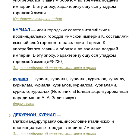
употреблялся главным образом во времена поздней
империи. В эту эпоху, характеризующуюся упадком
городской жизни …
Юридическая энциклопедия
КУРИАЛ
— член городских советов италийских и
4
провинциальных городов Римской империи К. составляли
высший слой городского населения. Термин К.
употреблялся главным образом во времена поздней
империи. В эту эпоху, характеризующуюся упадком
городской жизни,&#8230; …
Энциклопедический словарь экономики и права
куриал
— куриал, куриалы, куриала, куриалов, куриалу,
5
куриалам, куриала, куриалов, куриалом, куриалами,
куриале, куриалах (Источник: «Полная акцентуированная
парадигма по А. А. Зализняку») …
Формы слов
ДЕКУРИОН, КУРИАЛ
—
6
(латкомандируправляющийсословие италийских и
провинциальных городов в период Империи …
Энциклопедический словарь экономики и права